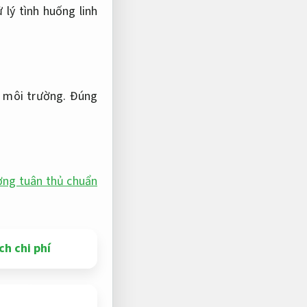
ử lý tình huống linh
g môi trường.
Đúng
ờng tuân thủ chuẩn
h chi phí