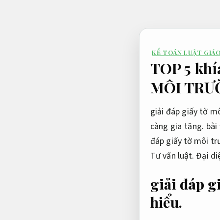
Bỏ
qua
nội
dung
KẾ TOÁN LUẬT GIÁ
TOP 5 khí
MÔI TRƯ
giải đáp giấy tờ m
càng gia tăng. bài
đáp giấy tờ môi tr
Tư vấn luật.
Đại di
giải đáp 
hiểu.